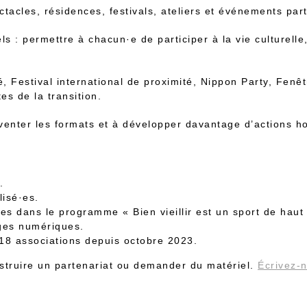
ctacles, résidences, festivals, ateliers et événements parti
els : permettre à chacun·e de participer à la vie culturelle
, Festival international de proximité, Nippon Party, Fenê
s de la transition.
nventer les formats et à développer davantage d’actions h
.
lisé·es.
 dans le programme « Bien vieillir est un sport de haut 
ges numériques.
 18 associations depuis octobre 2023.
struire un partenariat ou demander du matériel.
Écrivez-